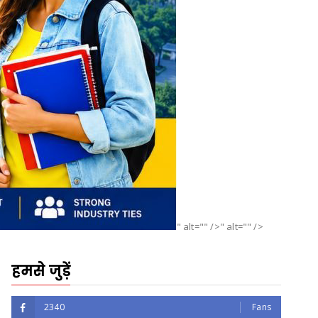
" alt="" />" alt="" />
हमसे जुड़ें
2340
Fans