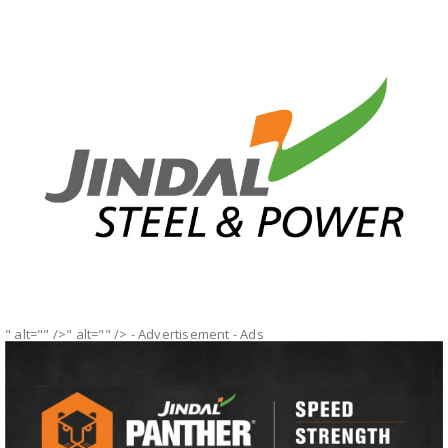
" alt="" />" alt="" />
- Advertisement -
Ads