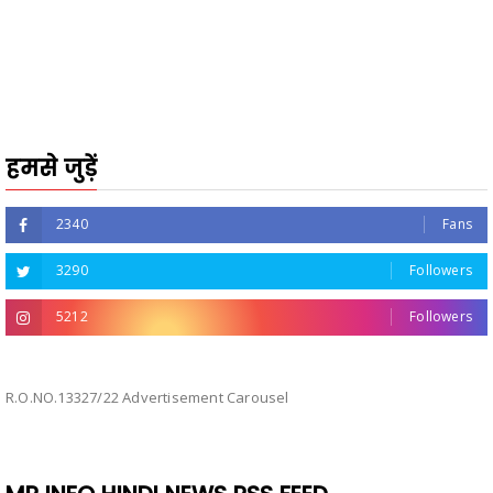
हमसे जुड़ें
2340
Fans
3290
Followers
5212
Followers
R.O.NO.13327/22 Advertisement Carousel