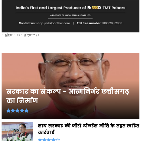
" alt="" />" alt="" />
सरकार का संकल्प - आत्मनिर्भर छत्तीसगढ़
का निर्माण
साय सरकार की जीरो टॉलरेंस नीति के तहत त्वरित
कार्रवाई