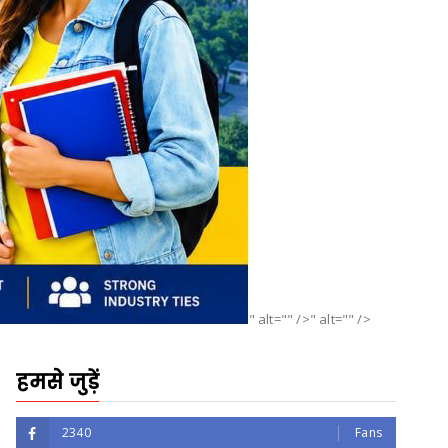
" alt="" />" alt="" />
हमसे जुड़ें
2340
Fans