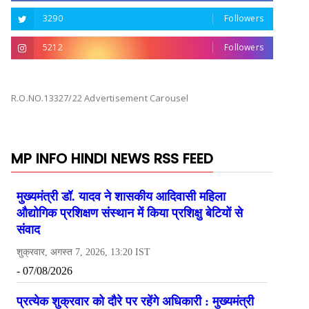
3290
Followers
5212
Followers
R.O.NO.13327/22 Advertisement Carousel
MP INFO HINDI NEWS RSS FEED