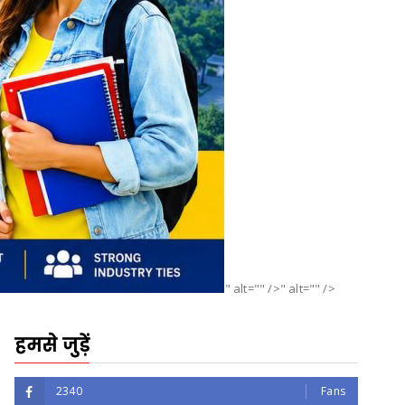
" alt="" />" alt="" />
हमसे जुड़ें
2340
Fans