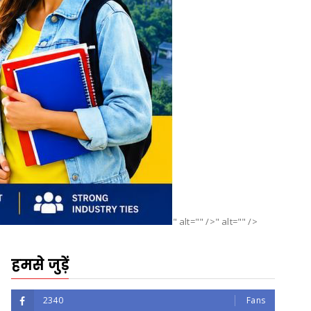
" alt="" />" alt="" />
हमसे जुड़ें
2340
Fans