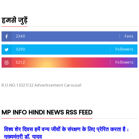
हमसे जुड़ें
2340
Fans
3290
Followers
5212
Followers
R.O.NO.13327/22 Advertisement Carousel
MP INFO HINDI NEWS RSS FEED