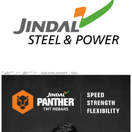
" alt="" />" alt="" />
- Advertisement -
Ads