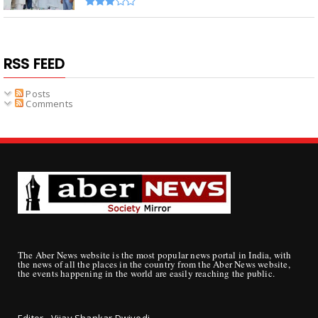
RSS FEED
Posts
Comments
The Aber News website is the most popular news portal in India, with
the news of all the places in the country from the Aber News website,
the events happening in the world are easily reaching the public.
Editor - Vijay Shankar Dwivedi