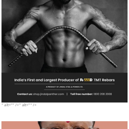
" alt="" />" alt="" />