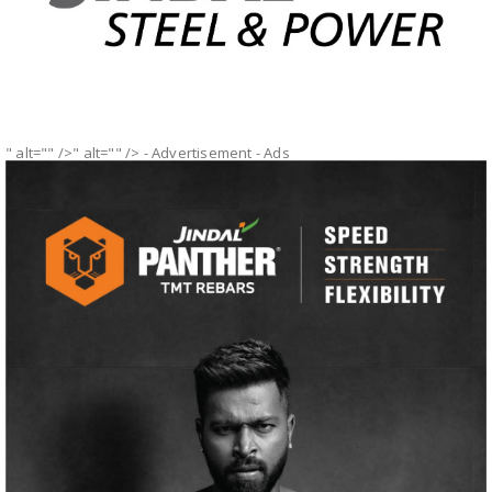
" alt="" />" alt="" />
- Advertisement -
Ads