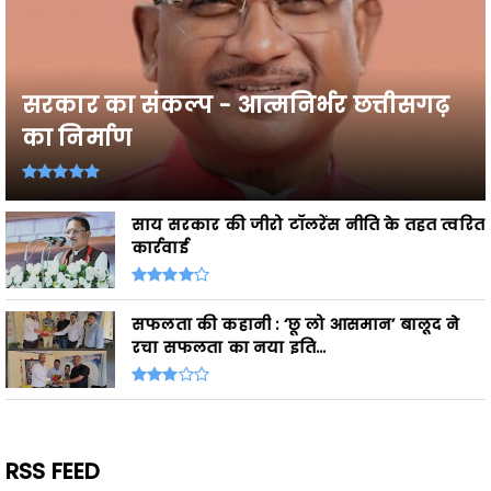
सरकार का संकल्प - आत्मनिर्भर छत्तीसगढ़
का निर्माण
साय सरकार की जीरो टॉलरेंस नीति के तहत त्वरित
कार्रवाई
सफलता की कहानी : ‘छू लो आसमान’ बालूद ने
रचा सफलता का नया इति...
RSS FEED