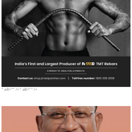
" alt="" />" alt="" />