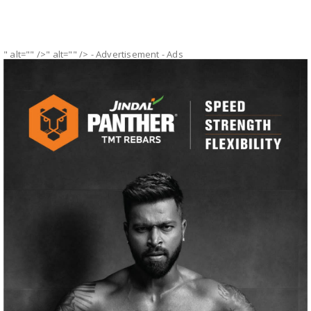
" alt="" />" alt="" />
- Advertisement -
Ads