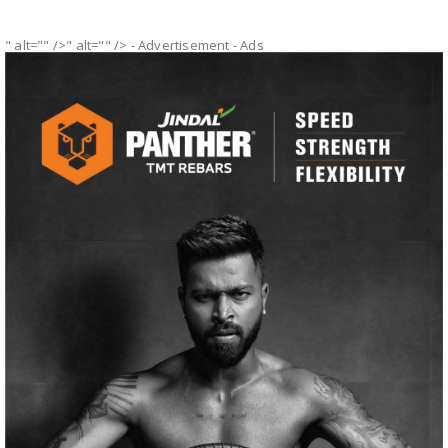
" alt="" />" alt="" />
- Advertisement -
Ads