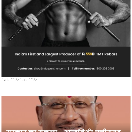
" alt="" />" alt="" />