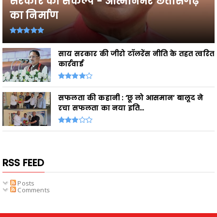
सरकार का संकल्प - आत्मनिर्भर छत्तीसगढ़
का निर्माण
साय सरकार की जीरो टॉलरेंस नीति के तहत त्वरित
कार्रवाई
सफलता की कहानी : ‘छू लो आसमान’ बालूद ने
रचा सफलता का नया इति...
RSS FEED
Posts
Comments