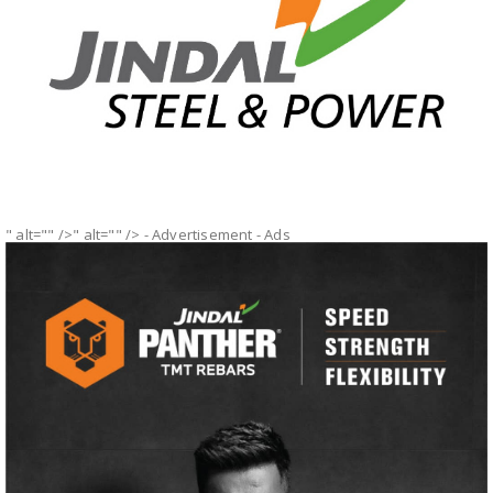
" alt="" />" alt="" />
- Advertisement -
Ads