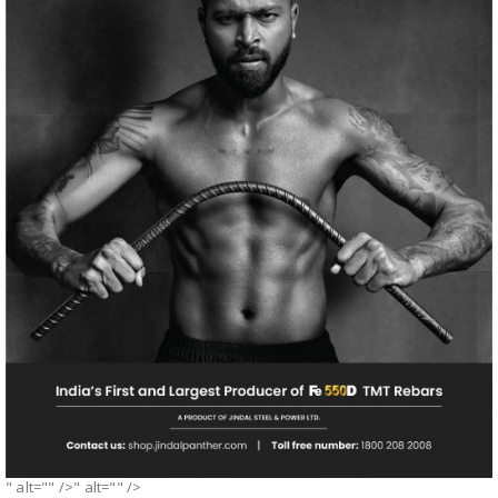
" alt="" />" alt="" />