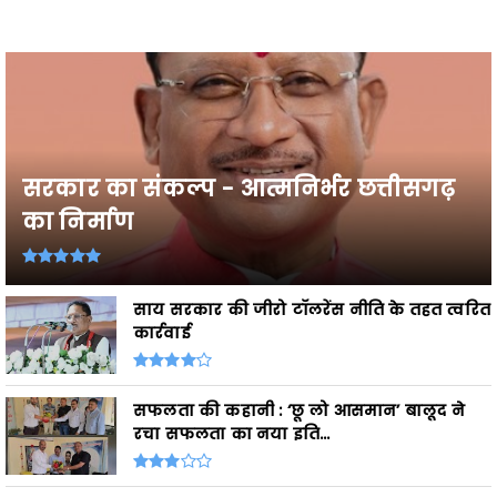
सरकार का संकल्प - आत्मनिर्भर छत्तीसगढ़
का निर्माण
साय सरकार की जीरो टॉलरेंस नीति के तहत त्वरित
कार्रवाई
सफलता की कहानी : ‘छू लो आसमान’ बालूद ने
रचा सफलता का नया इति...