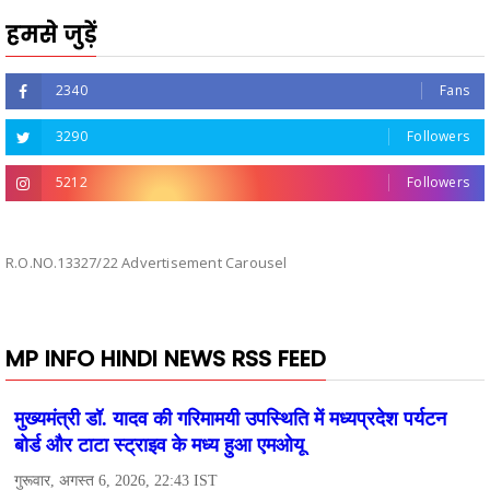
हमसे जुड़ें
2340
Fans
3290
Followers
5212
Followers
R.O.NO.13327/22 Advertisement Carousel
MP INFO HINDI NEWS RSS FEED