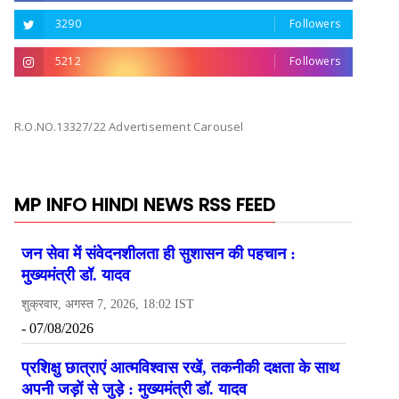
3290
Followers
5212
Followers
R.O.NO.13327/22 Advertisement Carousel
MP INFO HINDI NEWS RSS FEED