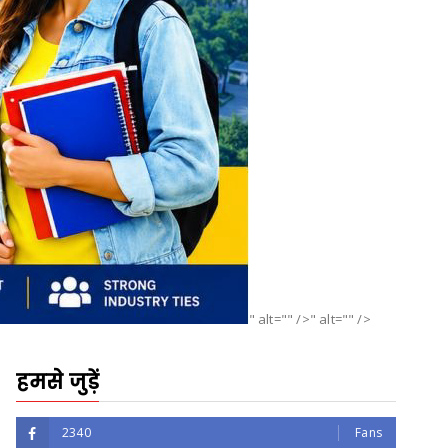
" alt="" />" alt="" />
हमसे जुड़ें
2340
Fans