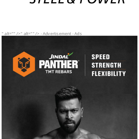
" alt="" />" alt="" />
- Advertisement -
Ads