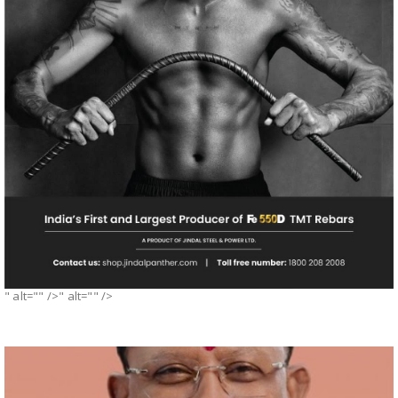
" alt="" />" alt="" />