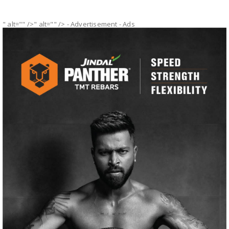
" alt="" />" alt="" />
- Advertisement -
Ads