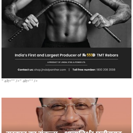
" alt="" />" alt="" />