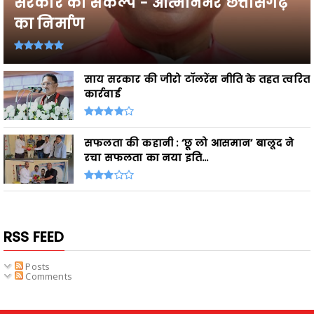
सरकार का संकल्प - आत्मनिर्भर छत्तीसगढ़
का निर्माण
साय सरकार की जीरो टॉलरेंस नीति के तहत त्वरित
कार्रवाई
सफलता की कहानी : ‘छू लो आसमान’ बालूद ने
रचा सफलता का नया इति...
RSS FEED
Posts
Comments