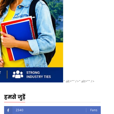
" alt="" />" alt="" />
हमसे जुड़ें
2340
Fans