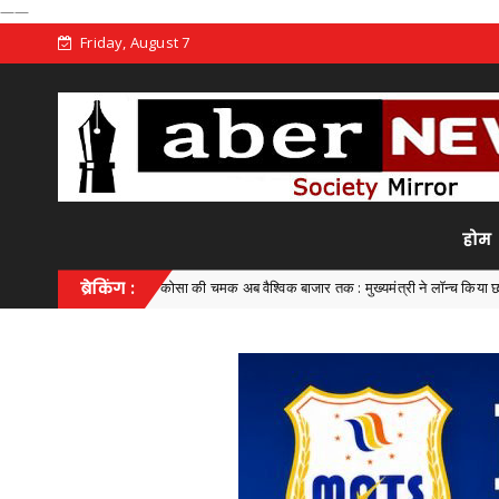
——
Friday, August 7
होम
कोसा की चमक अब वैश्विक बाजार तक : मुख्यमंत्री ने लॉन्च किया छत्तीसगढ़ का प्रीमियम ह
ब्रेकिंग :
arh