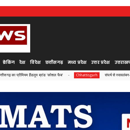
ब्रेकिंग
देश
विदेश
छत्तीसगढ़
मध्य प्रदेश
उत्तर प्रदेश
उत्तराखण
ैंडलूम ब्रांड 'कोशल फैब'
संघर्ष से स्वावलंबन- धमतरी की छिपली दी
Chhattisgarh