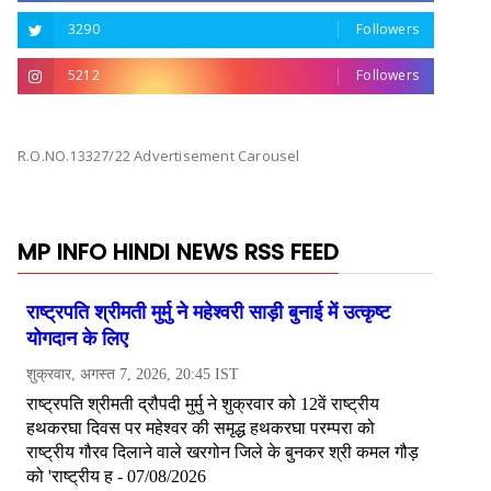
3290
Followers
5212
Followers
R.O.NO.13327/22 Advertisement Carousel
MP INFO HINDI NEWS RSS FEED