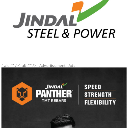
" alt="" />" alt="" />
- Advertisement -
Ads