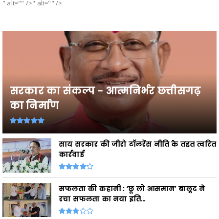
" alt="" />" alt="" />
सरकार का संकल्प - आत्मनिर्भर छत्तीसगढ़
का निर्माण
साय सरकार की जीरो टॉलरेंस नीति के तहत त्वरित
कार्रवाई
सफलता की कहानी : ‘छू लो आसमान’ बालूद ने
रचा सफलता का नया इति...