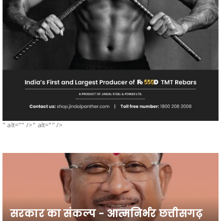
" alt="" />" alt="" />
सरकार का संकल्प - आत्मनिर्भर छत्तीसगढ़