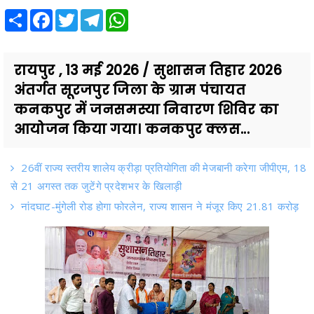
Share
Facebook
Twitter
Telegram
WhatsApp
रायपुर , 13 मई 2026 / सुशासन तिहार 2026
अंतर्गत सूरजपुर जिला के ग्राम पंचायत
कनकपुर में जनसमस्या निवारण शिविर का
आयोजन किया गया। कनकपुर क्लस...
26वीं राज्य स्तरीय शालेय क्रीड़ा प्रतियोगिता की मेजबानी करेगा जीपीएम, 18
से 21 अगस्त तक जुटेंगे प्रदेशभर के खिलाड़ी
नांदघाट-मुंगेली रोड होगा फोरलेन, राज्य शासन ने मंजूर किए 21.81 करोड़