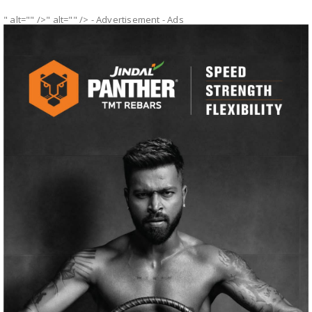
" alt="" />" alt="" />
- Advertisement -
Ads