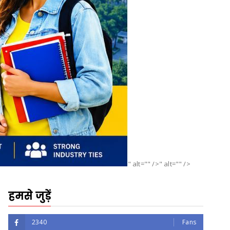
" alt="" />" alt="" />
हमसे जुड़ें
2340
Fans