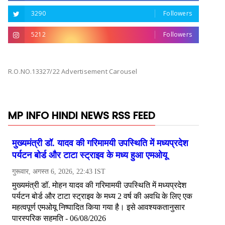
3290
Followers
5212
Followers
R.O.NO.13327/22 Advertisement Carousel
MP INFO HINDI NEWS RSS FEED