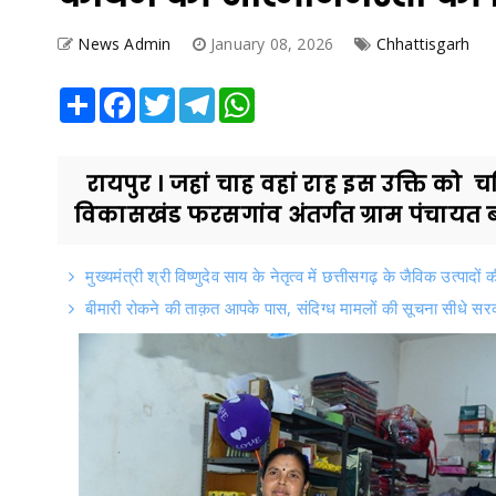
News Admin
January 08, 2026
Chhattisgarh
Share
Facebook
Twitter
Telegram
WhatsApp
रायपुर । जहां चाह वहां राह इस उक्ति को चर
विकासखंड फरसगांव अंतर्गत ग्राम पंचायत ब
मुख्यमंत्री श्री विष्णुदेव साय के नेतृत्व में छत्तीसगढ़ के जैविक उत्पादों 
बीमारी रोकने की ताक़त आपके पास, संदिग्ध मामलों की सूचना सीधे सरक