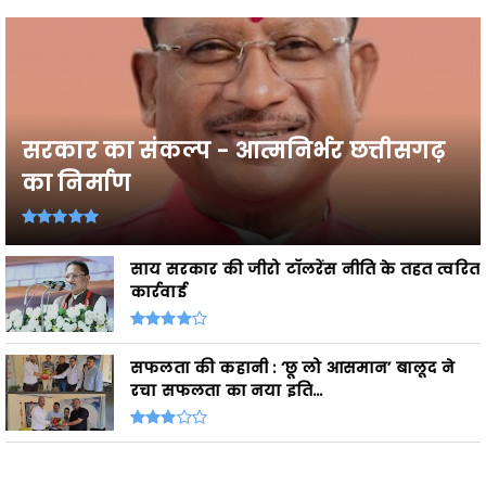
सरकार का संकल्प - आत्मनिर्भर छत्तीसगढ़
का निर्माण
साय सरकार की जीरो टॉलरेंस नीति के तहत त्वरित
कार्रवाई
सफलता की कहानी : ‘छू लो आसमान’ बालूद ने
रचा सफलता का नया इति...