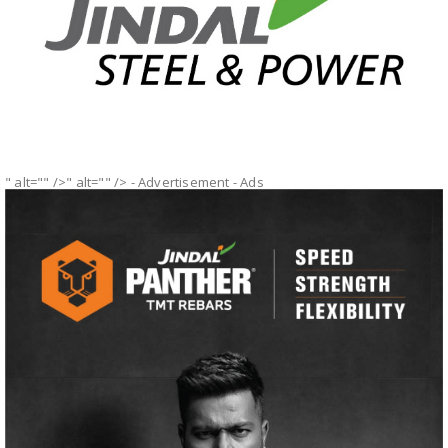
" alt="" />" alt="" />
- Advertisement -
Ads