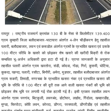
रायपुर । राष्ट्रीय राजमार्ग क्रमांक 130 बी के भैसा से किलोमीटर 139.400
ग्राम कुम्हारी जिला बलौदाबाजार-भाटापारा अंतर्गत 4-लेन चौड़ीकरण हेतु तहसील
पलारी, बलौदाबाजार, लवन एवं कसडोल अंतर्गत ग्रामों के प्रभावित खसरा एवं उसके
100 मीटर परिधि के खसरे को छोड़कर शेष खसरे की खरीदी बिक्री से रोक
सम्बधित भू-अर्जन अधिकारी द्वारा हटा दी गई है। प्राप्त जानकारी के अनुसार
तहसील पलारी अंतर्गत ग्राम खरतोरा, संडी, कोदवा, गोडा, गिर्रा, कुसमी, घोटिया,
कुकदा, पहन्दा, पलारी, रसौटा, बिनौरी, अमेरा, मुडपार, तहसील बलौदाबाजार अंतर्गत
ग्राम सकरी, लिमाही, मगरचबा के प्रभावित खसरा नंबर एवं प्रभावित खसरा की
भूमि के परिधि से 100 मीटर की दूरी तक आने वाली खसरा नंबरों की भूमि को
छोड़कर शेष भूमि पर लगायी गई रोक हटायी गई है। इसी प्रकार तहसील लवन
अंतर्गत ग्राम पनगांव, बिटकुली, लवनबंद, डोटोपार, लाहोद, गिंदोला, खम्हारडीह,
मुण्डा, चिरपोटा, कोवि लवन, कोरदा, डोंगरा, परसपाली, डोंगरीडीह एवं तहसील
कसडोल अंतर्गत ग्राम चांटीपाली, दर्रा, कसडोल, छरछेद, छांछी, पिसीद, चण्डीडीह,