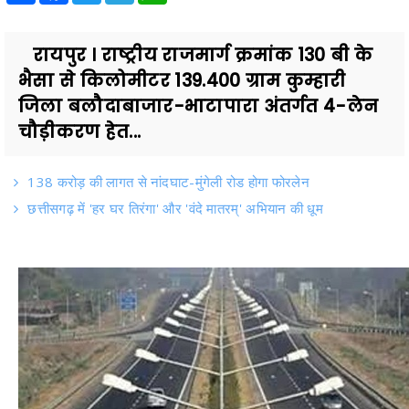
रायपुर । राष्ट्रीय राजमार्ग क्रमांक 130 बी के
भैसा से किलोमीटर 139.400 ग्राम कुम्हारी
जिला बलौदाबाजार-भाटापारा अंतर्गत 4-लेन
चौड़ीकरण हेत...
138 करोड़ की लागत से नांदघाट-मुंगेली रोड होगा फोरलेन
छत्तीसगढ़ में 'हर घर तिरंगा' और 'वंदे मातरम्' अभियान की धूम