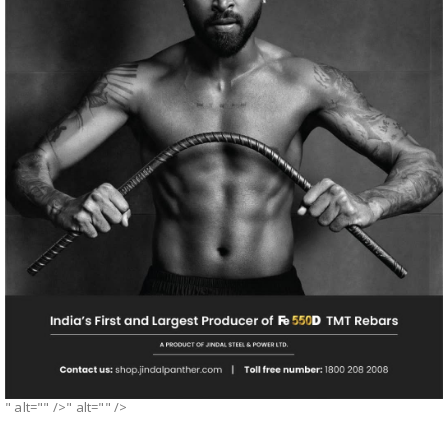
" alt="" />" alt="" />