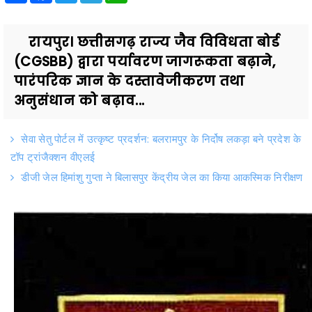
रायपुर। छत्तीसगढ़ राज्य जैव विविधता बोर्ड
(CGSBB) द्वारा पर्यावरण जागरूकता बढ़ाने,
पारंपरिक ज्ञान के दस्तावेजीकरण तथा
अनुसंधान को बढ़ाव...
सेवा सेतु पोर्टल में उत्कृष्ट प्रदर्शन: बलरामपुर के निर्दोष लकड़ा बने प्रदेश के
टॉप ट्रांजैक्शन वीएलई
डीजी जेल हिमांशु गुप्ता ने बिलासपुर केंद्रीय जेल का किया आकस्मिक निरीक्षण