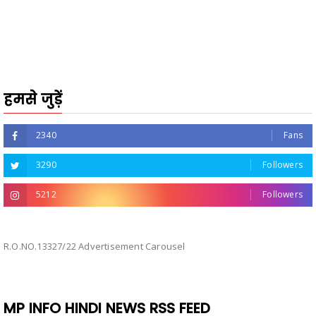
हमसे जुड़ें
2340
Fans
3290
Followers
5212
Followers
R.O.NO.13327/22 Advertisement Carousel
MP INFO HINDI NEWS RSS FEED