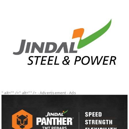
" alt="" />" alt="" />
- Advertisement -
Ads