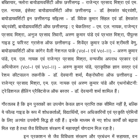
बख्तियार, फ्लोरा बायोडायवर्सिटी ऑफ छत्तीसगढ़ – राजेन्द्र प्रसाद मिश्रा एवं एम.
एल. नायक, इंसेक्ट बायोडायवर्सिटी ऑफ छत्तीसगढ़ – डॉ. हेमकांत चंद्रवंशी,
बायोडायवर्सिटी इन छत्तीसगढ़ सॉइल्स – डॉ. विवेक कुमार सिंहल एवं डॉ. हेमकांत
चंद्रवंशी, बायोडायवर्सिटी ऑफ छत्तीसगढ़ : ए चेकलिस्ट – एम. एल. नायक, राजेन्द्र
प्रसाद मिश्रा, अनुज प्रसाद तिवारी, अरुण कुमार पांडे एवं प्रभात मिश्रा, पीपुल्स
गाइड टू फॉरेस्ट ग्रासेस ऑफ छत्तीसगढ़ – शिवेंद्र कुमार उके एवं श्रीमती वेणु,
बायोडायवर्सिटी ऑफ कांगेर वैली नेशनल पार्क (Vol–I एवं Vol–II) – अरुण कुमार
पांडे, एम. एल. नायक एवं राजेन्द्र प्रसाद मिश्रा, वन्यजीव अपराध प्रकार एवं
अभियोजन (Vol–I एवं Vol–II) – अरुण कुमार पांडे, प्राकृतिक ज्ञान वस्त्र एवं
रेशम कीटपालन तकनीकें – डॉ. देवयानी शर्मा, मैक्रोफौना ऑफ छत्तीसगढ़ –
राजेन्द्र प्रसाद मिश्रा, एम. एल. नायक एवं अरुण कुमार पांडे और एथनोबोटनी:
ट्रेडिशनल हीलिंग प्रैक्टिसेज ऑफ बस्तर – डॉ. देवयानी शर्मा शामिल हैं।
गौरतलब है कि इन पुस्तकों का उपयोग केवल ज्ञान प्राप्ति तक सीमित नहीं है, बल्कि
ये फील्ड गाइड के रूप में शोधकर्ताओं, विद्यार्थियों, वन अधिकारियों एवं प्रकृति प्रेमियों
के लिए अत्यंत उपयोगी सिद्ध हो रही हैं। इनके माध्यम से नए शोध कार्यों को बढ़ावा
मिल रहा है तथा जैव विविधता संरक्षण में महत्वपूर्ण योगदान मिल रहा है।
इन प्रकाशन से जैव विविधता संरक्षण और प्रबंधन में सहायता, वन