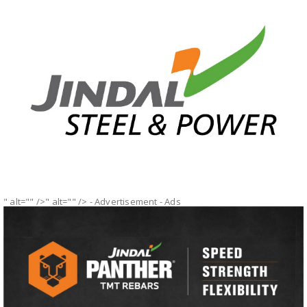
" alt="" />" alt="" />
- Advertisement -
Ads