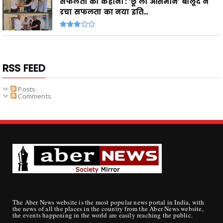
सफलता की कहानी : ‘छू लो आसमान’ बालूद ने
रचा सफलता का नया इति...
RSS FEED
Posts
Comments
The Aber News website is the most popular news portal in India, with
the news of all the places in the country from the Aber News website,
the events happening in the world are easily reaching the public.