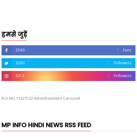
हमसे जुड़ें
2340
Fans
3290
Followers
5212
Followers
R.O.NO.13327/22 Advertisement Carousel
MP INFO HINDI NEWS RSS FEED