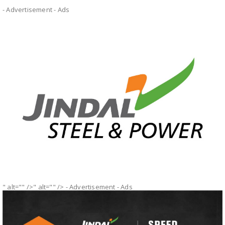
- Advertisement -
Ads
" alt="" />" alt="" />
- Advertisement -
Ads