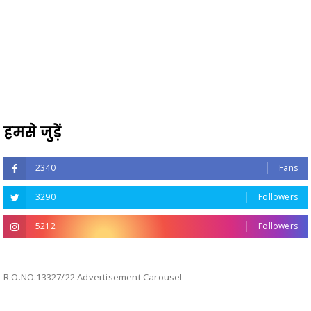
हमसे जुड़ें
2340
Fans
3290
Followers
5212
Followers
R.O.NO.13327/22 Advertisement Carousel