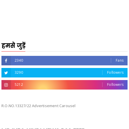
हमसे जुड़ें
2340
Fans
3290
Followers
5212
Followers
R.O.NO.13327/22 Advertisement Carousel