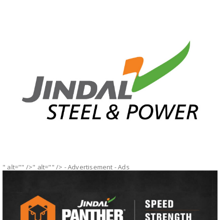
" alt="" />" alt="" />
- Advertisement -
Ads