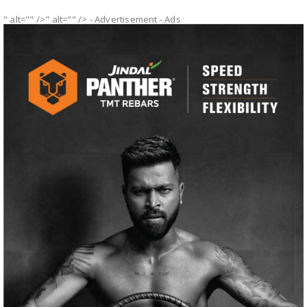
" alt="" />" alt="" />
- Advertisement -
Ads