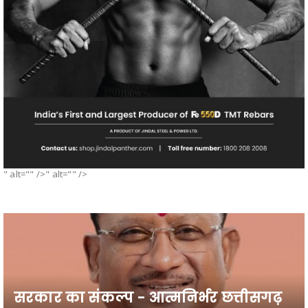
" alt="" />" alt="" />
सरकार का संकल्प - आत्मनिर्भर छत्तीसगढ़