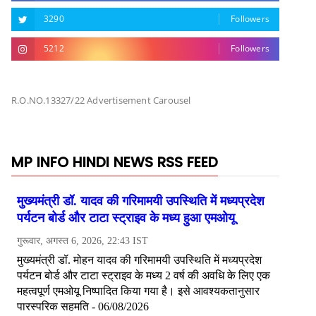
3290
Followers
5212
Followers
R.O.NO.13327/22 Advertisement Carousel
MP INFO HINDI NEWS RSS FEED