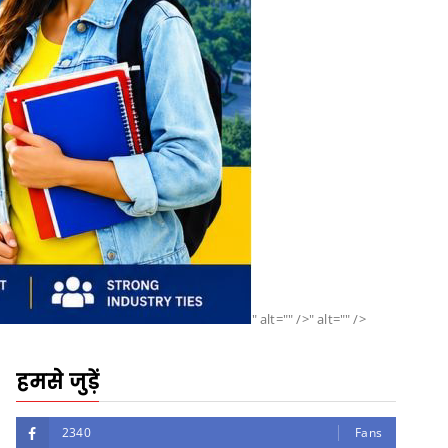
" alt="" />" alt="" />
हमसे जुड़ें
2340
Fans