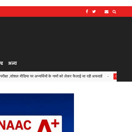
्ड
अन्य
 अभ्यर्थियों के नामों को लेकर फैलाई जा रही अफवाहें
जरूरतमंदों क
Chhattisgarh