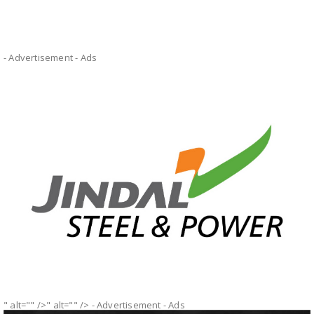
- Advertisement -
Ads
" alt="" />" alt="" />
- Advertisement -
Ads