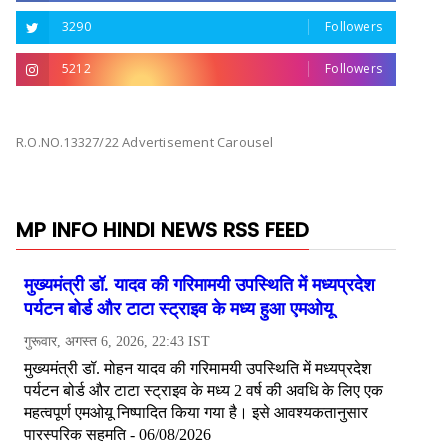
3290
Followers
5212
Followers
R.O.NO.13327/22 Advertisement Carousel
MP INFO HINDI NEWS RSS FEED