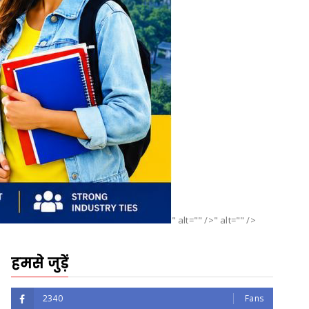
" alt="" />" alt="" />
हमसे जुड़ें
2340
Fans