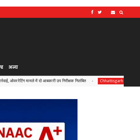
्ड
अन्य
ं दो आबकारी उप निरीक्षक निलंबित
ट्रांसफॉर्म रूरल इंडिया (TRI) 
Chhattisgarh