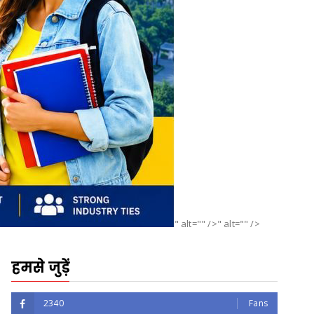
" alt="" />" alt="" />
हमसे जुड़ें
2340
Fans