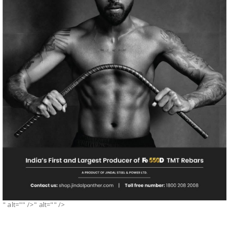
" alt="" />" alt="" />