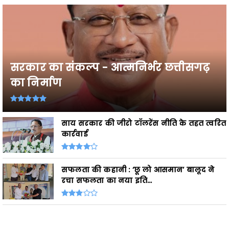
सरकार का संकल्प - आत्मनिर्भर छत्तीसगढ़
का निर्माण
साय सरकार की जीरो टॉलरेंस नीति के तहत त्वरित
कार्रवाई
सफलता की कहानी : ‘छू लो आसमान’ बालूद ने
रचा सफलता का नया इति...