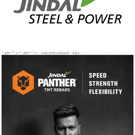
" alt="" />" alt="" />
- Advertisement -
Ads