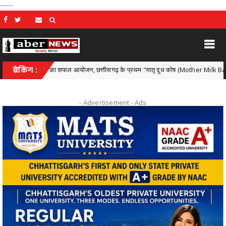
——
कार्यक्रम का सफल आयोजन, छत्तीसगढ़ के प्रथम "मातृ दूध कोष (Mother Milk Bank)" की घोषणा
ब्रेकिंग :
- Advertisement -
Ads