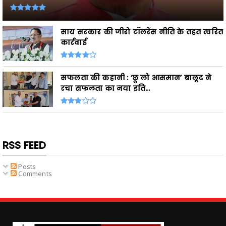
साय सरकार की जीरो टॉलरेंस नीति के तहत त्वरित
कार्रवाई
सफलता की कहानी : ‘छू लो आसमान’ बालूद ने
रचा सफलता का नया इति...
RSS FEED
Posts
Comments