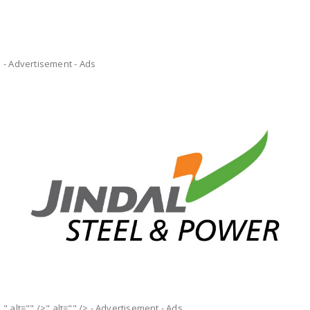
- Advertisement -
Ads
" alt="" />" alt="" />
- Advertisement -
Ads