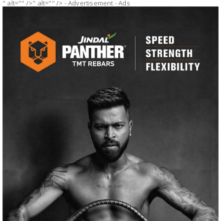
" alt="" />" alt="" />
- Advertisement -
Ads