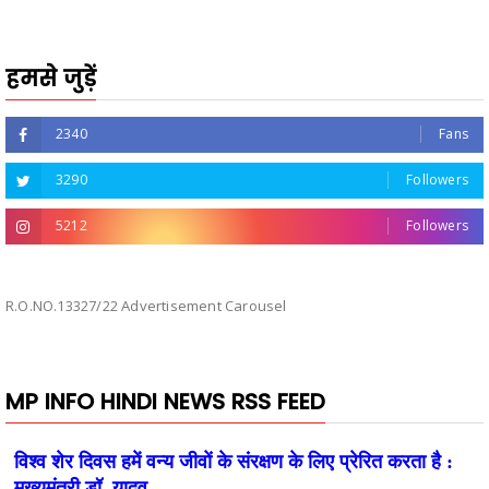
हमसे जुड़ें
2340
Fans
3290
Followers
5212
Followers
R.O.NO.13327/22 Advertisement Carousel
MP INFO HINDI NEWS RSS FEED