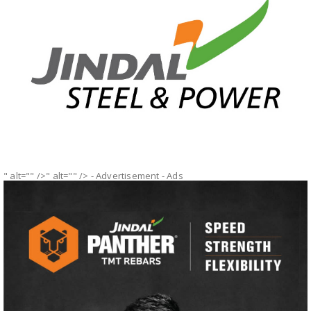
" alt="" />" alt="" />
- Advertisement -
Ads