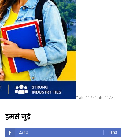
" alt="" />" alt="" />
हमसे जुड़ें
2340
Fans