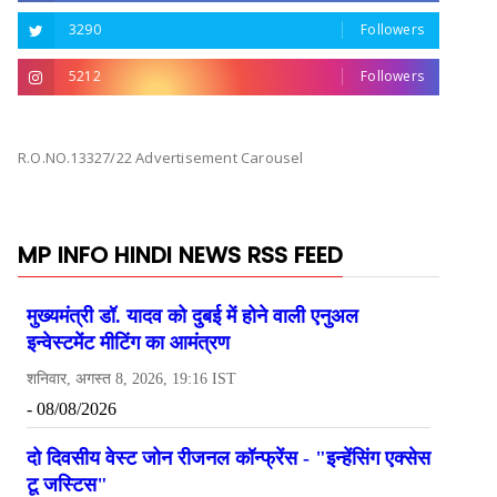
3290
Followers
5212
Followers
R.O.NO.13327/22 Advertisement Carousel
MP INFO HINDI NEWS RSS FEED