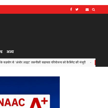
्ड
अन्य
 लाइट' तकनीकी सहायता परियोजना को कैबिनेट की मंजूरी
एनडीएमए ए
Chhattisgarh