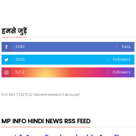
हमसे जुड़ें
2340
Fans
3290
Followers
5212
Followers
R.O.NO.13327/22 Advertisement Carousel
MP INFO HINDI NEWS RSS FEED