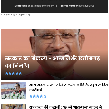
" alt="" />" alt="" />
सरकार का संकल्प - आत्मनिर्भर छत्तीसगढ़
का निर्माण
साय सरकार की जीरो टॉलरेंस नीति के तहत त्वरित
कार्रवाई
सफलता की कहानी : ‘छू लो आसमान’ बालूद ने