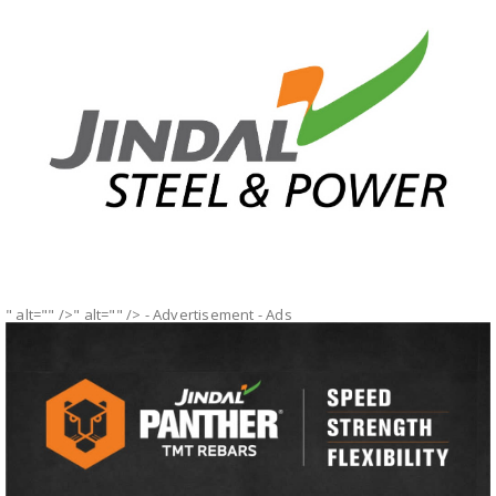
" alt="" />" alt="" />
- Advertisement -
Ads