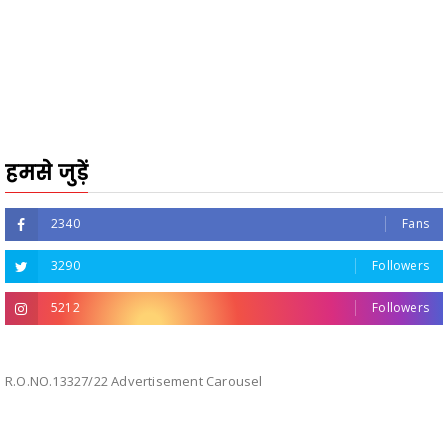
हमसे जुड़ें
2340
Fans
3290
Followers
5212
Followers
R.O.NO.13327/22 Advertisement Carousel