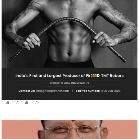
" alt="" />" alt="" />