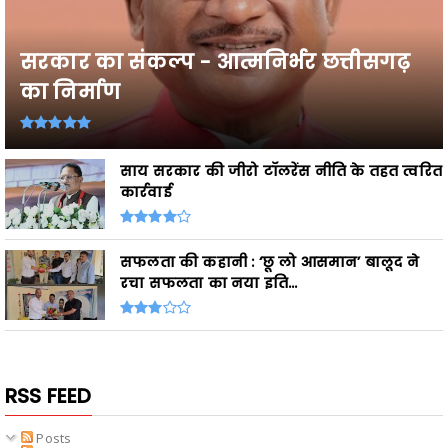
सरकार का संकल्प - आत्मनिर्भर छत्तीसगढ़
का निर्माण
साय सरकार की जीरो टॉलरेंस नीति के तहत त्वरित
कार्रवाई
सफलता की कहानी : ‘छू लो आसमान’ बालूद ने
रचा सफलता का नया इति...
RSS FEED
Posts