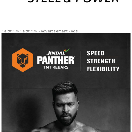
" alt="" />" alt="" />
- Advertisement -
Ads