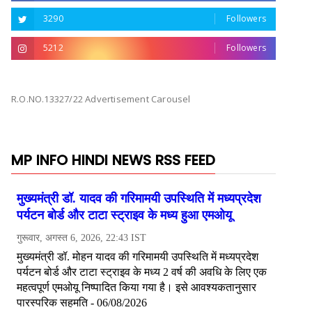
3290
Followers
5212
Followers
R.O.NO.13327/22 Advertisement Carousel
MP INFO HINDI NEWS RSS FEED