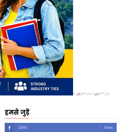
" alt="" />" alt="" />
हमसे जुड़ें
2340
Fans