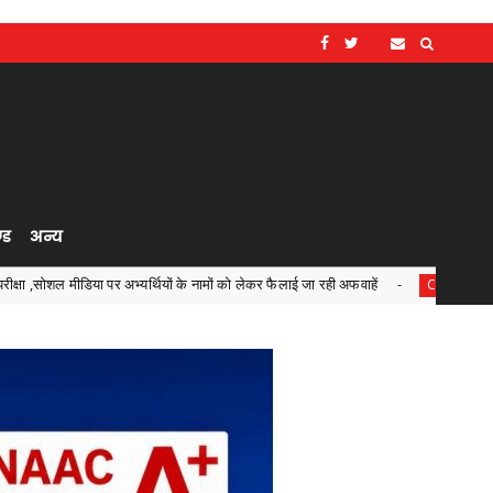
्ड
अन्य
अभ्यर्थियों के नामों को लेकर फैलाई जा रही अफवाहें
जरूरतमंदों की 
Chhattisgarh