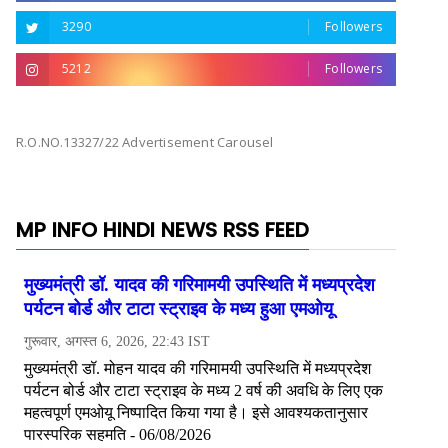
3290
Followers
5212
Followers
R.O.NO.13327/22 Advertisement Carousel
MP INFO HINDI NEWS RSS FEED