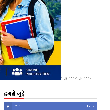
" alt="" />" alt="" />
हमसे जुड़ें
2340
Fans