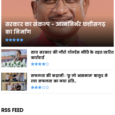
सरकार का संकल्प - आत्मनिर्भर छत्तीसगढ़
का निर्माण
साय सरकार की जीरो टॉलरेंस नीति के तहत त्वरित
कार्रवाई
सफलता की कहानी : ‘छू लो आसमान’ बालूद ने
रचा सफलता का नया इति...
RSS FEED