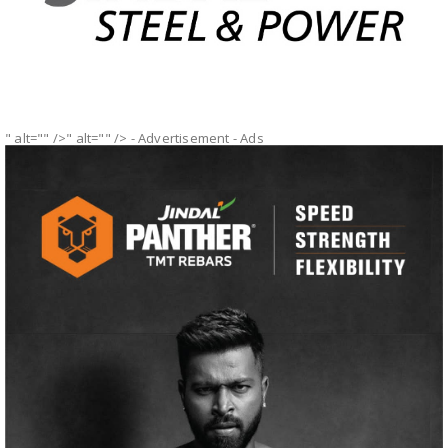
" alt="" />" alt="" />
- Advertisement -
Ads