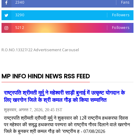
2340
Fans
3290
Followers
5212
Followers
R.O.NO.13327/22 Advertisement Carousel
MP INFO HINDI NEWS RSS FEED