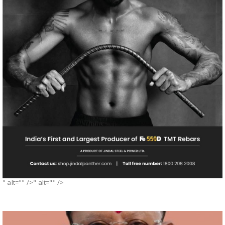
" alt="" />" alt="" />