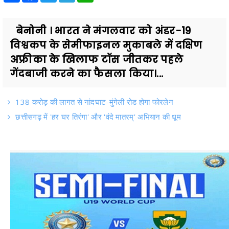
बेनोनी । भारत ने मंगलवार को अंडर-19
विश्वकप के सेमीफाइनल मुकाबले में दक्षिण
अफ्रीका के खिलाफ टॉस जीतकर पहले
गेंदबाजी करने का फैसला किया।...
138 करोड़ की लागत से नांदघाट-मुंगेली रोड होगा फोरलेन
छत्तीसगढ़ में 'हर घर तिरंगा' और 'वंदे मातरम्' अभियान की धूम