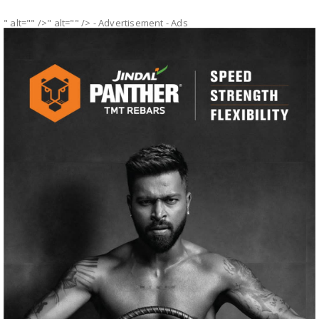
" alt="" />" alt="" />
- Advertisement -
Ads