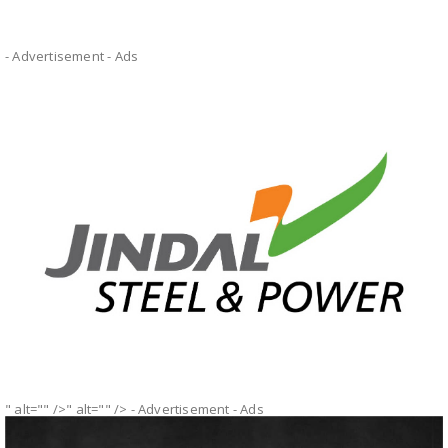
- Advertisement -
Ads
" alt="" />" alt="" />
- Advertisement -
Ads