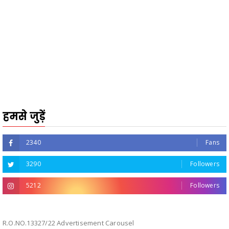
हमसे जुड़ें
2340
Fans
3290
Followers
5212
Followers
R.O.NO.13327/22 Advertisement Carousel