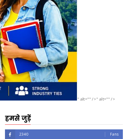
" alt="" />" alt="" />
हमसे जुड़ें
2340
Fans