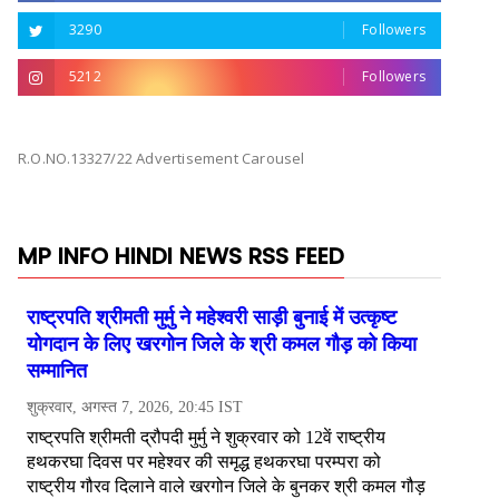
3290
Followers
5212
Followers
R.O.NO.13327/22 Advertisement Carousel
MP INFO HINDI NEWS RSS FEED