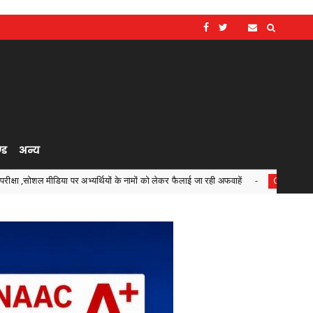
्ड
अन्य
र अभ्यर्थियों के नामों को लेकर फैलाई जा रही अफवाहें
जरूरतमंदों क
Chhattisgarh