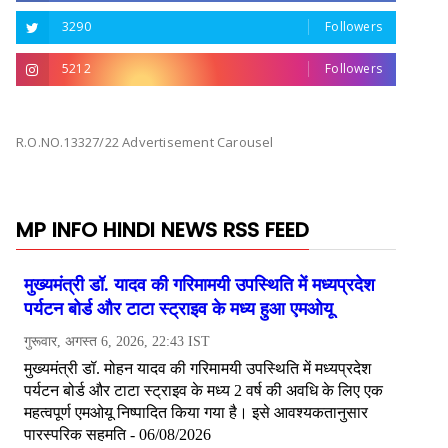
3290
Followers
5212
Followers
R.O.NO.13327/22 Advertisement Carousel
MP INFO HINDI NEWS RSS FEED