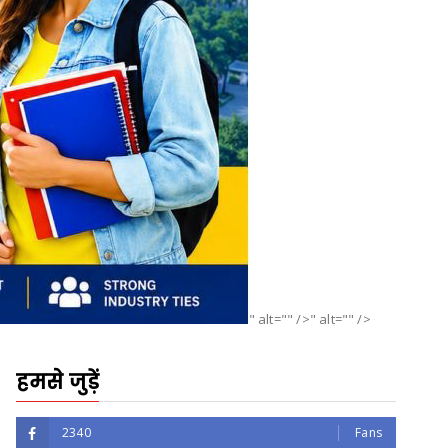
" alt="" />" alt="" />
हमसे जुड़ें
2340
Fans