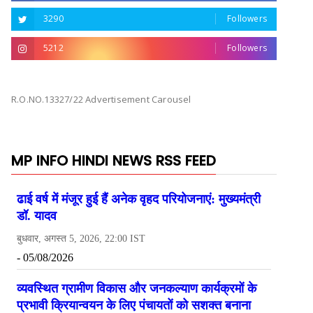
3290
Followers
5212
Followers
R.O.NO.13327/22 Advertisement Carousel
MP INFO HINDI NEWS RSS FEED