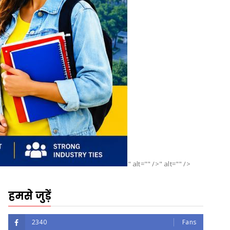
" alt="" />" alt="" />
हमसे जुड़ें
2340
Fans