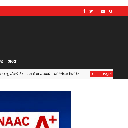
्ड
अन्य
में दो आबकारी उप निरीक्षक निलंबित
ट्रांसफॉर्म रूरल इंडिया (TRI
Chhattisgarh