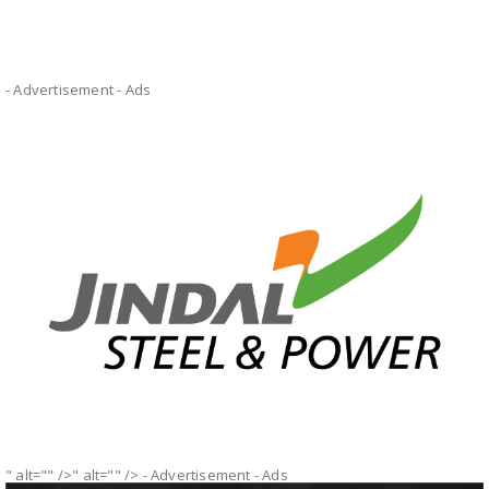
- Advertisement -
Ads
" alt="" />" alt="" />
- Advertisement -
Ads