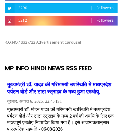
3290
Followers
5212
Followers
R.O.NO.13327/22 Advertisement Carousel
MP INFO HINDI NEWS RSS FEED