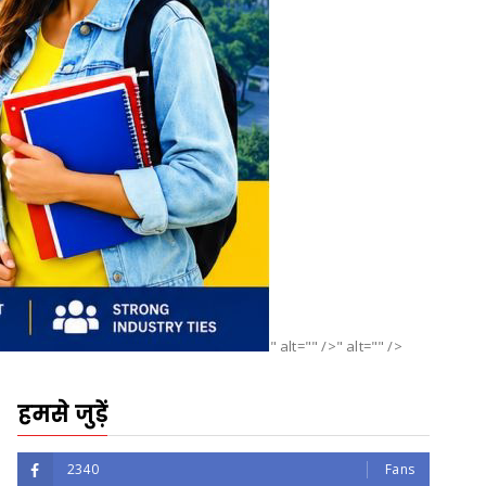
" alt="" />" alt="" />
हमसे जुड़ें
2340
Fans