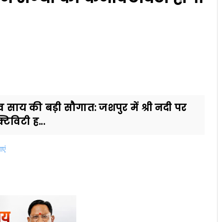
ुदेव साय की बड़ी सौगात: जशपुर में श्री नदी पर
टिविटी ह...
ाएं