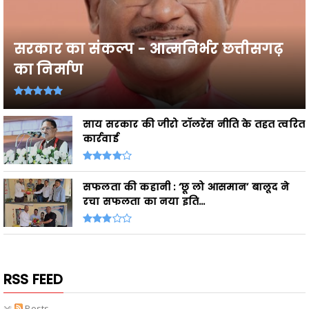
सरकार का संकल्प - आत्मनिर्भर छत्तीसगढ़
का निर्माण
साय सरकार की जीरो टॉलरेंस नीति के तहत त्वरित
कार्रवाई
सफलता की कहानी : ‘छू लो आसमान’ बालूद ने
रचा सफलता का नया इति...
RSS FEED
Posts