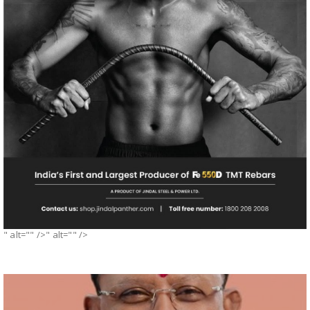
" alt="" />" alt="" />