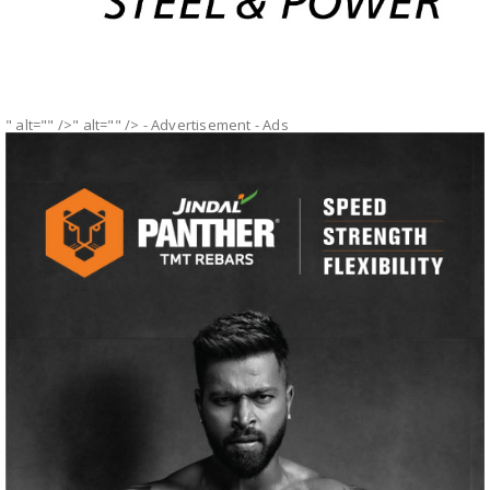
" alt="" />" alt="" />
- Advertisement -
Ads