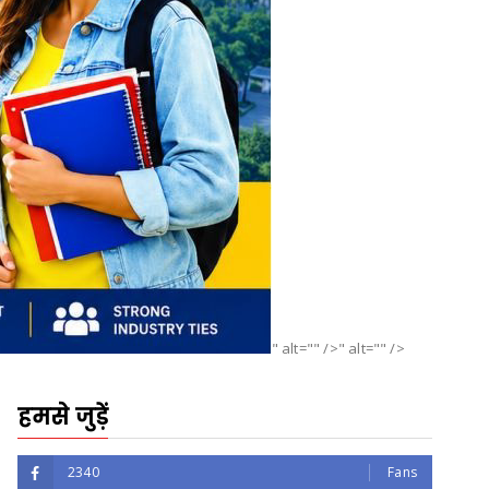
" alt="" />" alt="" />
हमसे जुड़ें
2340
Fans