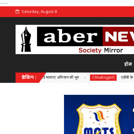
——
Saturday, August 8
होम
रंगा' और 'वंदे मातरम्' अभियान की धूम
ब्रेकिंग :
एडीबी के सहयोग से 'अंजोर ल
Chhattisgarh