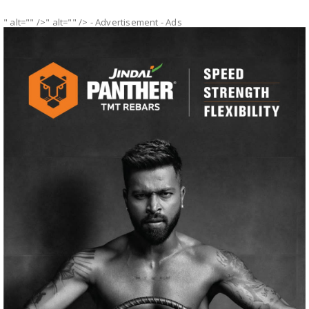
" alt="" />" alt="" />
- Advertisement -
Ads