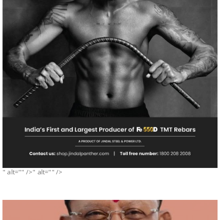
" alt="" />" alt="" />