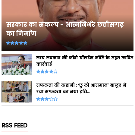
सरकार का संकल्प - आत्मनिर्भर छत्तीसगढ़
का निर्माण
साय सरकार की जीरो टॉलरेंस नीति के तहत त्वरित
कार्रवाई
सफलता की कहानी : ‘छू लो आसमान’ बालूद ने
रचा सफलता का नया इति...
RSS FEED