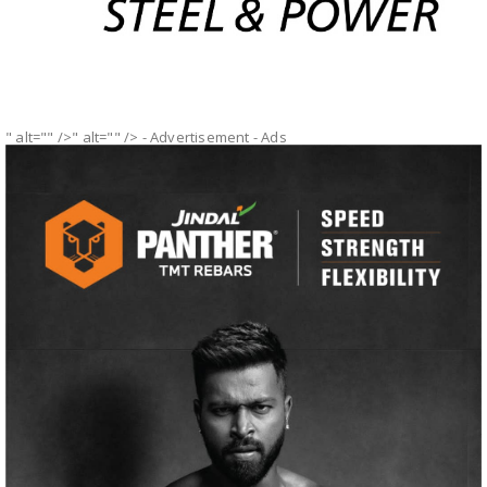
" alt="" />" alt="" />
- Advertisement -
Ads