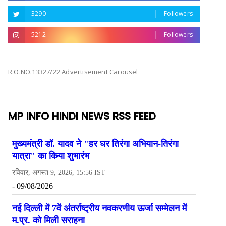
3290
Followers
5212
Followers
R.O.NO.13327/22 Advertisement Carousel
MP INFO HINDI NEWS RSS FEED