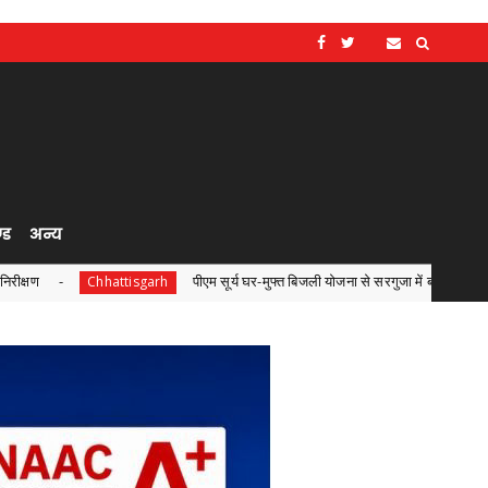
्ड
अन्य
पीएम सूर्य घर-मुफ्त बिजली योजना से सरगुजा में बढ़ी ऊर्जा आत्मनिर्भरता
ttisgarh
Ch