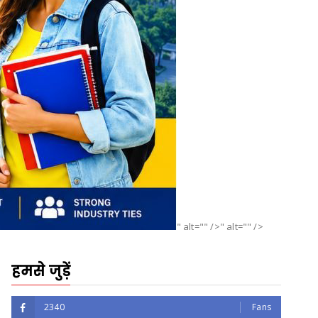
" alt="" />" alt="" />
हमसे जुड़ें
2340
Fans